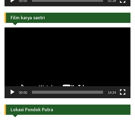
00:00
02:28
Film karya santri
Pemutar
Video
00:00
14:24
Lokasi Pondok Putra