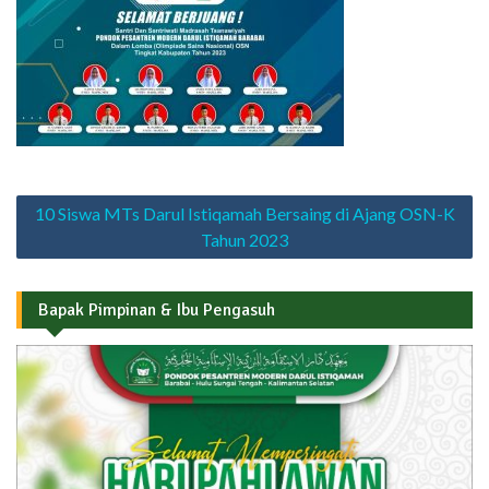
Navigasi
10 Siswa MTs Darul Istiqamah Bersaing di Ajang OSN-K
pos
Tahun 2023
Bapak Pimpinan & Ibu Pengasuh