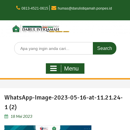
Skip
to
0813-4521-0615
humas@darulistiqamah.ponpes.id
content
Search
for:
Menu
WhatsApp-Image-2023-05-16-at-11.21.24-
1 (2)
18 Mei 2023