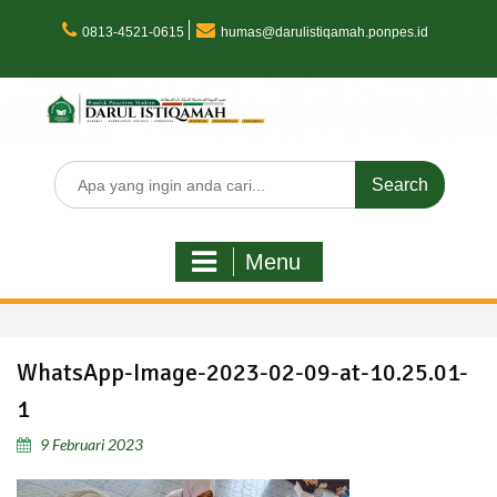
Skip
to
0813-4521-0615
humas@darulistiqamah.ponpes.id
content
Search
for:
Menu
WhatsApp-Image-2023-02-09-at-10.25.01-
1
9 Februari 2023