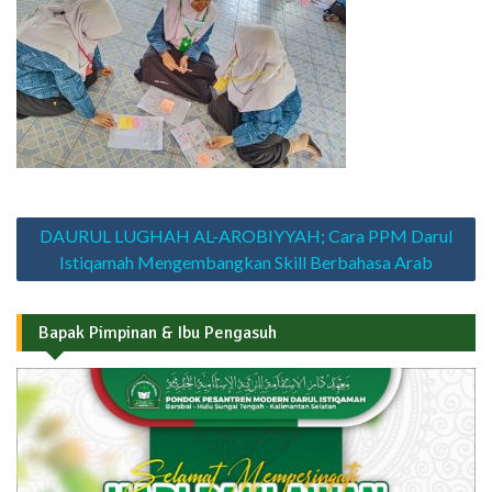
Navigasi
DAURUL LUGHAH AL-AROBIYYAH; Cara PPM Darul
pos
Istiqamah Mengembangkan Skill Berbahasa Arab
Bapak Pimpinan & Ibu Pengasuh