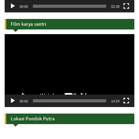
00:00
02:28
Film karya santri
Pemutar
Video
00:00
14:24
Lokasi Pondok Putra