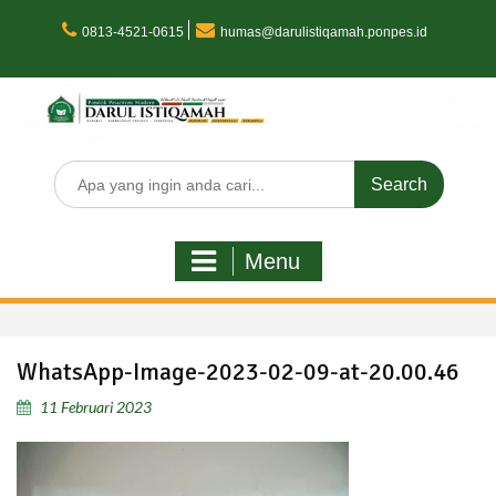
Skip
to
0813-4521-0615
humas@darulistiqamah.ponpes.id
content
Search
for:
Menu
WhatsApp-Image-2023-02-09-at-20.00.46
11 Februari 2023