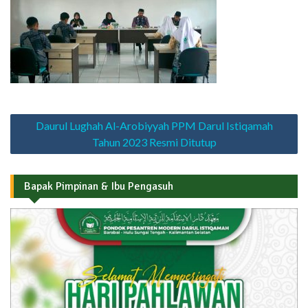
Navigasi
Daurul Lughah Al-Arobiyyah PPM Darul Istiqamah
pos
Tahun 2023 Resmi Ditutup
Bapak Pimpinan & Ibu Pengasuh