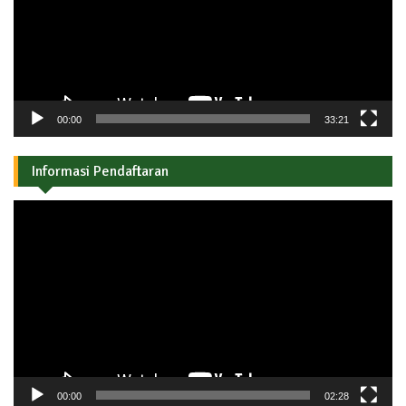
00:00
33:21
Informasi Pendaftaran
Pemutar
Video
00:00
02:28