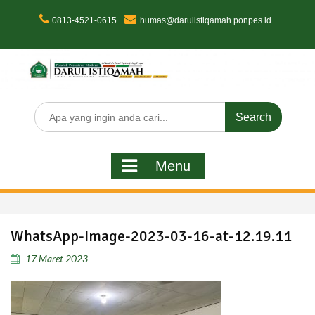
Skip
to
0813-4521-0615
humas@darulistiqamah.ponpes.id
content
Search
for:
Menu
WhatsApp-Image-2023-03-16-at-12.19.11
17 Maret 2023