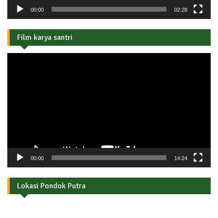
00:00
02:28
Film karya santri
Pemutar
Video
00:00
14:24
Lokasi Pondok Putra