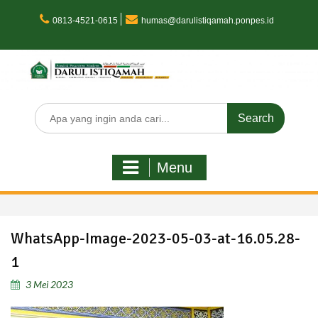
Skip
to
0813-4521-0615
humas@darulistiqamah.ponpes.id
content
Search
for:
Menu
WhatsApp-Image-2023-05-03-at-16.05.28-
1
3 Mei 2023