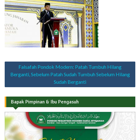
Navigasi
Falsafah Pondok Modern: Patah Tumbuh Hilang
pos
Berganti, Sebelum Patah Sudah Tumbuh Sebelum Hilang
Sudah Berganti
Bapak Pimpinan & Ibu Pengasuh