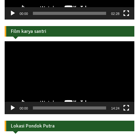
00:00
02:28
Film karya santri
Pemutar
Video
00:00
14:24
Lokasi Pondok Putra