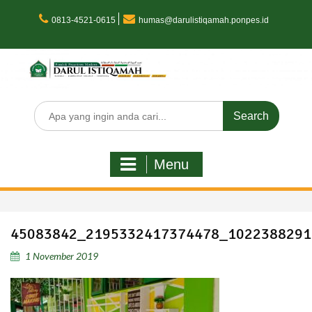
Skip
to
0813-4521-0615
humas@darulistiqamah.ponpes.id
content
Search
for:
Menu
45083842_2195332417374478_1022388291
1 November 2019