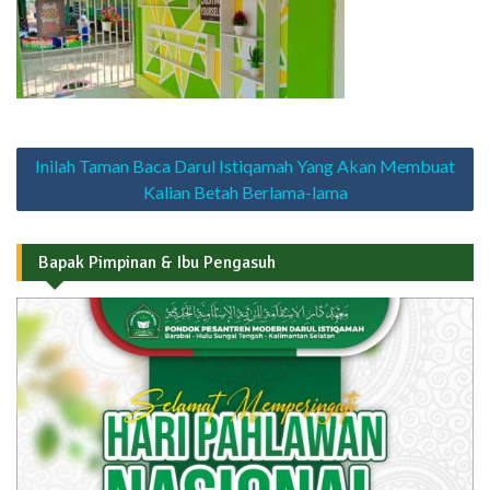
Navigasi
Inilah Taman Baca Darul Istiqamah Yang Akan Membuat
pos
Kalian Betah Berlama-lama
Bapak Pimpinan & Ibu Pengasuh