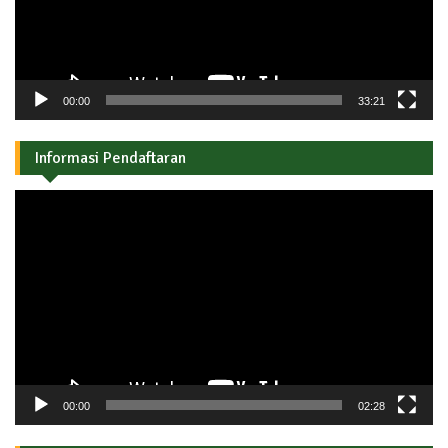
00:00
33:21
Informasi Pendaftaran
Pemutar
Video
00:00
02:28