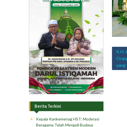
Navig
K.H. 
pos
Orang
yang 
Berita Terkini
Kepala Kankemenag HST: Moderasi
Beragama Telah Menjadi Budaya