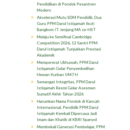
Pendidikan di Pondok Pesantren
Modern
Akselerasi Mutu SDM Pendidik, Dua
Guru PPM Darul Istiqamah Ikuti
Bangkom IT Jenjang MA se-HST
Melaju ke Semifinal Cambridge
Competition 2026, 12 Santri PPM
Darul Istiqamah Tunjukkan Prestasi
Akademik
Mempererat Ukhuwah, PPM Darul
Istiqamah Gelar Penyembelihan
Hewan Kurban 1447 H
Semangat Integritas, PPM Darul
Istiqamah Resmi Gelar Asesmen
Sumatif Akhir Tahun 2026
Harumkan Nama Pondok di Kancah
Internasional, Pendidik PPM Darul
Istiqamah Kembali Dipercaya Jadi
Imam dan Khatib di KBRI Spanyol
Membekali Generasi Pembelajar, PPM