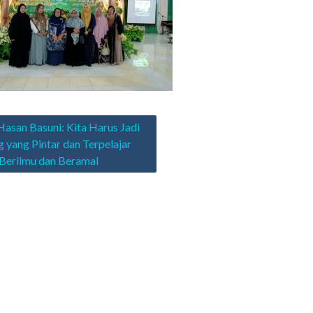
asi
Hasan Basuni: Kita Harus Jadi
 yang Pintar dan Terpelajar
Berilmu dan Beramal