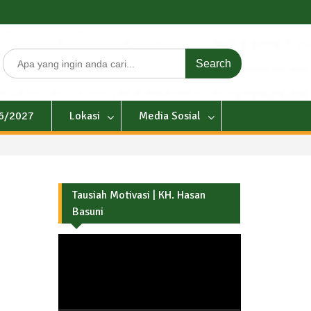
Search
for:
26/2027
Lokasi
Media Sosial
Tausiah Motivasi | KH. Hasan
Basuni
Pemutar
Video