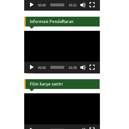
00:00
33:21
Informasi Pendaftaran
Pemutar
Video
00:00
02:28
Film karya santri
Pemutar
Video