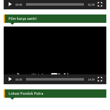
00:00
02:28
Film karya santri
Pemutar
Video
00:00
14:24
Lokasi Pondok Putra