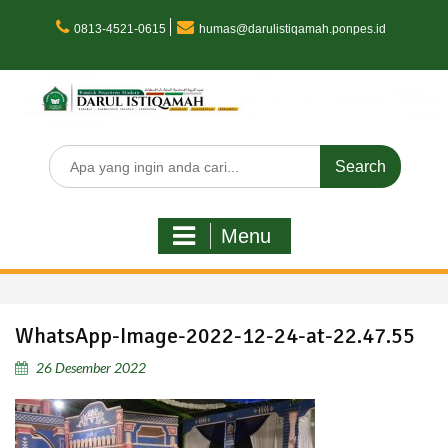
Skip
to
0813-4521-0615
humas@darulistiqamah.ponpes.id
content
Search
for:
Menu
WhatsApp-Image-2022-12-24-at-22.47.55
26 Desember 2022