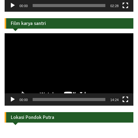
00:00
02:28
Film karya santri
Pemutar
Video
00:00
14:24
Lokasi Pondok Putra