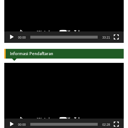
00:00
33:21
Informasi Pendaftaran
Pemutar
Video
00:00
02:28