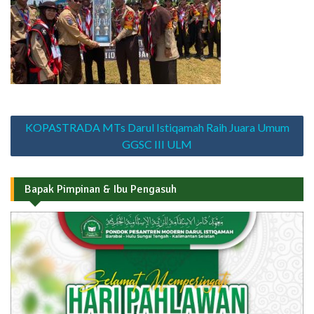
Navigasi
KOPASTRADA MTs Darul Istiqamah Raih Juara Umum
pos
GGSC III ULM
Bapak Pimpinan & Ibu Pengasuh