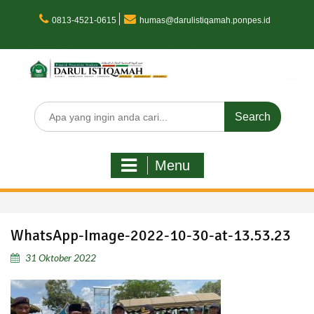
Skip
to
0813-4521-0615
humas@darulistiqamah.ponpes.id
content
Search
for:
Menu
WhatsApp-Image-2022-10-30-at-13.53.23
31 Oktober 2022