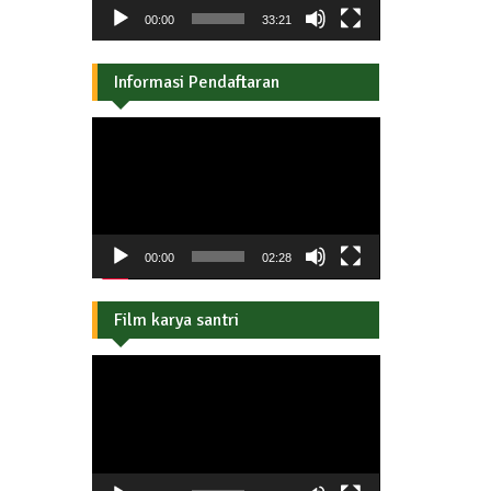
00:00
33:21
Informasi Pendaftaran
Pemutar
Video
00:00
02:28
Film karya santri
Pemutar
Video