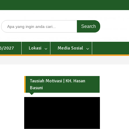
Search
for:
26/2027
Lokasi
Media Sosial
Tausiah Motivasi | KH. Hasan
Basuni
Pemutar
Video