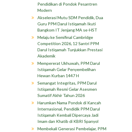
Pendidikan di Pondok Pesantren
Modern
Akselerasi Mutu SDM Pendidik, Dua
Guru PPM Darul Istiqamah Ikuti
Bangkom IT Jenjang MA se-HST
Melaju ke Semifinal Cambridge
Competition 2026, 12 Santri PPM
Darul Istiqamah Tunjukkan Prestasi
Akademik
Mempererat Ukhuwah, PPM Darul
Istiqamah Gelar Penyembelihan
Hewan Kurban 1447 H
Semangat Integritas, PPM Darul
Istiqamah Resmi Gelar Asesmen
Sumatif Akhir Tahun 2026
Harumkan Nama Pondok di Kancah
Internasional, Pendidik PPM Darul
Istiqamah Kembali Dipercaya Jadi
Imam dan Khatib di KBRI Spanyol
Membekali Generasi Pembelajar, PPM