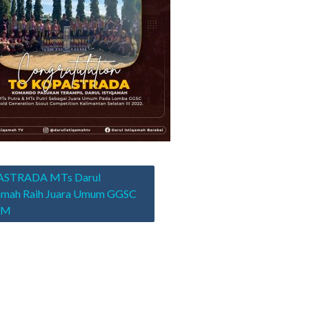
asi
STRADA MTs Darul
qamah Raih Juara Umum GGSC
ULM