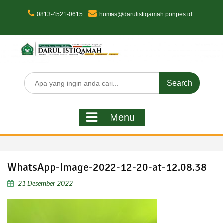
Skip
to
0813-4521-0615
humas@darulistiqamah.ponpes.id
content
Search
for:
Menu
WhatsApp-Image-2022-12-20-at-12.08.38
21 Desember 2022