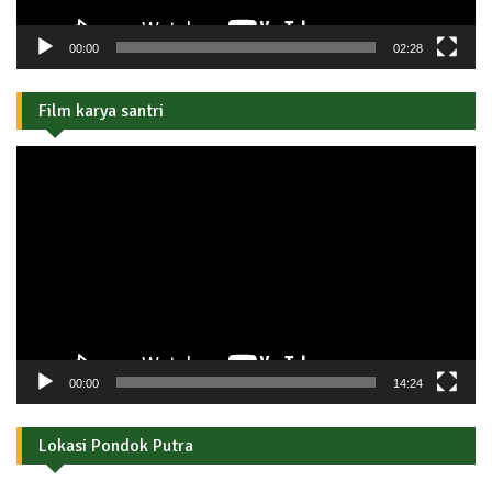
00:00
02:28
Film karya santri
Pemutar
Video
00:00
14:24
Lokasi Pondok Putra