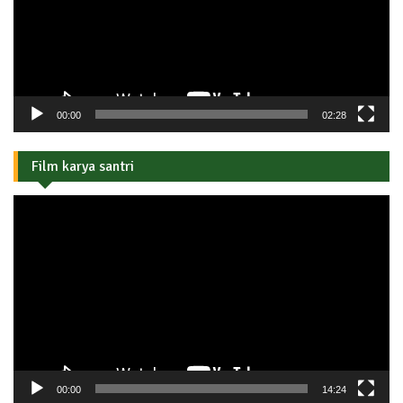
00:00
02:28
Film karya santri
Pemutar
Video
00:00
14:24