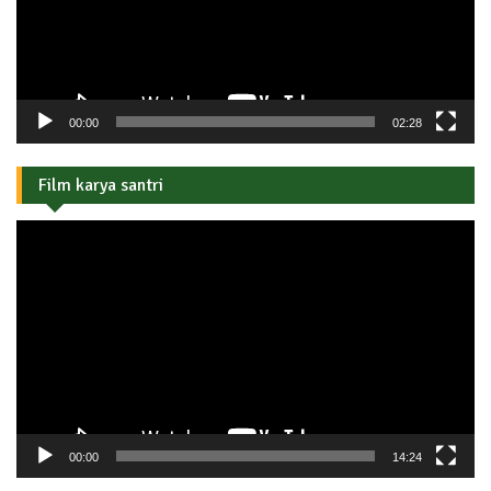
00:00
02:28
Film karya santri
Pemutar
Video
00:00
14:24