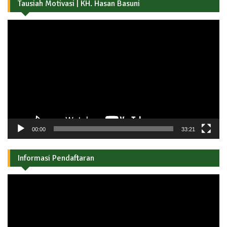
Tausiah Motivasi | KH. Hasan Basuni
Pemutar
Video
00:00
33:21
Informasi Pendaftaran
Pemutar
Video