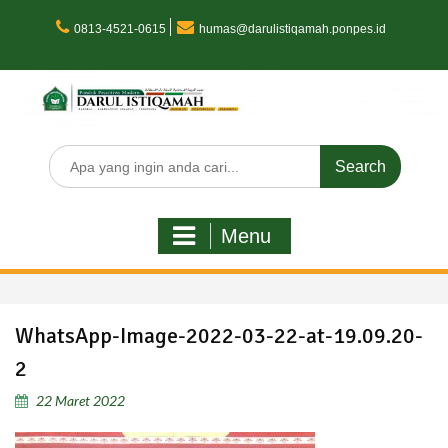
Skip
to
0813-4521-0615
humas@darulistiqamah.ponpes.id
content
Search
for:
Menu
WhatsApp-Image-2022-03-22-at-19.09.20-
2
22 Maret 2022