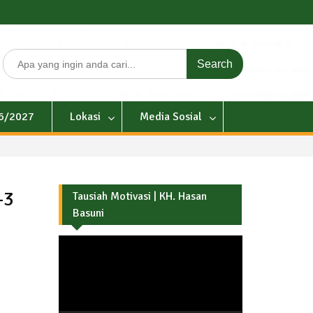
Search
for:
26/2027
Lokasi
Media Sosial
-3
Tausiah Motivasi | KH. Hasan
Basuni
Pemutar
Video