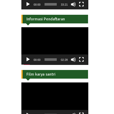
00:00
33:21
Informasi Pendaftaran
Pemutar
Video
00:00
02:28
Film karya santri
Pemutar
Video