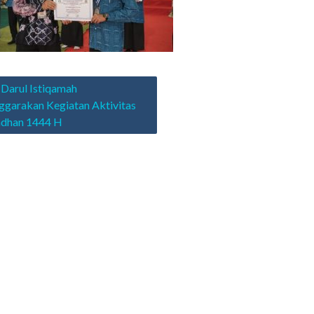
asi
Darul Istiqamah
ggarakan Kegiatan Aktivitas
dhan 1444 H