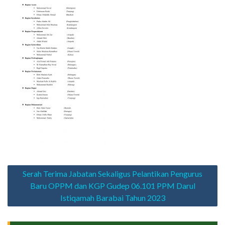
Navigasi
Serah Terima Jabatan Sekaligus Pelantikan Pengurus
pos
Baru OPPM dan KGP Gudep 06.101 PPM Darul
Istiqamah Barabai Tahun 2023