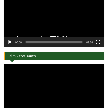
00:00
02:28
Film karya santri
Pemutar
Video