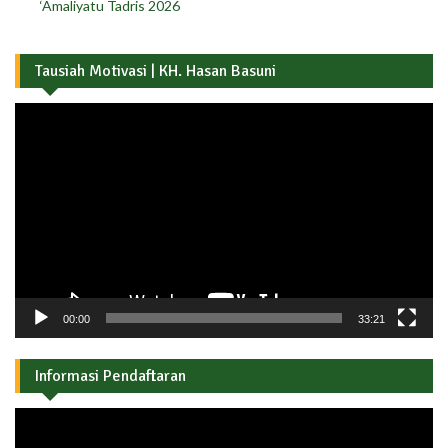
‘Amaliyatu Tadris 2026
Tausiah Motivasi | KH. Hasan Basuni
Pemutar
Video
00:00
33:21
Informasi Pendaftaran
Pemutar
Video