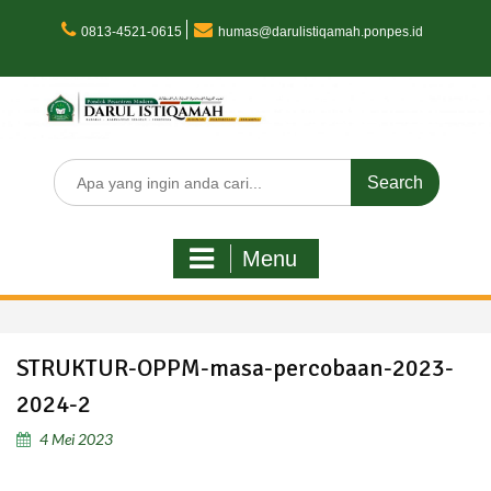
Skip
to
0813-4521-0615
humas@darulistiqamah.ponpes.id
content
Search
for:
Menu
STRUKTUR-OPPM-masa-percobaan-2023-
2024-2
4 Mei 2023