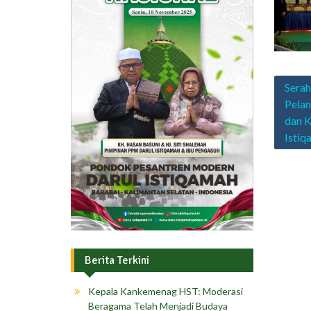
Navig
Serah
pos
Pela
dan 
Istiq
Berita Terkini
Kepala Kankemenag HST: Moderasi
Beragama Telah Menjadi Budaya