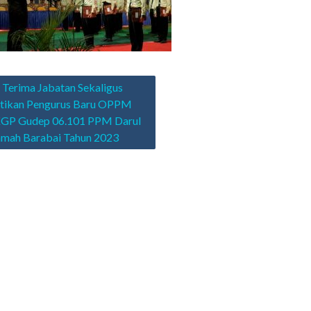
asi
 Terima Jabatan Sekaligus
ntikan Pengurus Baru OPPM
KGP Gudep 06.101 PPM Darul
amah Barabai Tahun 2023