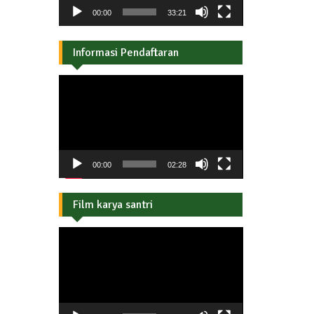
00:00
33:21
Informasi Pendaftaran
Pemutar
Video
00:00
02:28
Film karya santri
Pemutar
Video