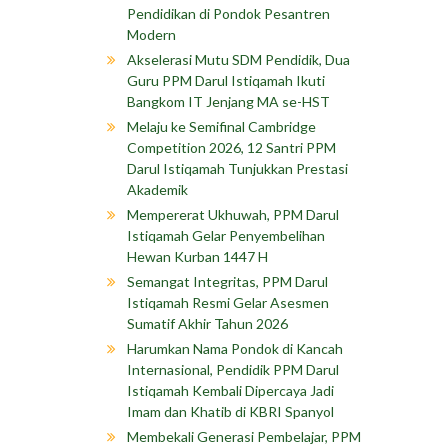
Pendidikan di Pondok Pesantren
Modern
Akselerasi Mutu SDM Pendidik, Dua
Guru PPM Darul Istiqamah Ikuti
Bangkom IT Jenjang MA se-HST
Melaju ke Semifinal Cambridge
Competition 2026, 12 Santri PPM
Darul Istiqamah Tunjukkan Prestasi
Akademik
Mempererat Ukhuwah, PPM Darul
Istiqamah Gelar Penyembelihan
Hewan Kurban 1447 H
Semangat Integritas, PPM Darul
Istiqamah Resmi Gelar Asesmen
Sumatif Akhir Tahun 2026
Harumkan Nama Pondok di Kancah
Internasional, Pendidik PPM Darul
Istiqamah Kembali Dipercaya Jadi
Imam dan Khatib di KBRI Spanyol
Membekali Generasi Pembelajar, PPM