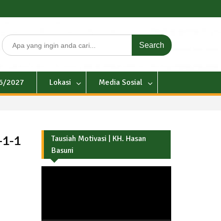
Search
for:
26/2027
Lokasi
Media Sosial
-1-1
Tausiah Motivasi | KH. Hasan
Basuni
Pemutar
Video