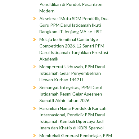
Pendidikan di Pondok Pesantren
Modern
Akselerasi Mutu SDM Pendidik, Dua
Guru PPM Darul Istiqamah Ikuti
Bangkom IT Jenjang MA se-HST
Melaju ke Semifinal Cambridge
Competition 2026, 12 Santri PPM
Darul Istiqamah Tunjukkan Prestasi
Akademik
Mempererat Ukhuwah, PPM Darul
Istiqamah Gelar Penyembelihan
Hewan Kurban 1447 H
Semangat Integritas, PPM Darul
Istiqamah Resmi Gelar Asesmen
Sumatif Akhir Tahun 2026
Harumkan Nama Pondok di Kancah
Internasional, Pendidik PPM Darul
Istiqamah Kembali Dipercaya Jadi
Imam dan Khatib di KBRI Spanyol
Membekali Generasi Pembelajar, PPM