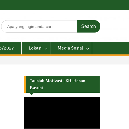
Search
for:
26/2027
Lokasi
Media Sosial
Tausiah Motivasi | KH. Hasan
Basuni
Pemutar
Video