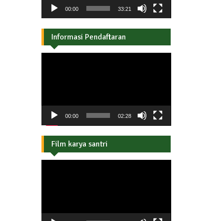
00:00
33:21
Informasi Pendaftaran
Pemutar
Video
00:00
02:28
Film karya santri
Pemutar
Video