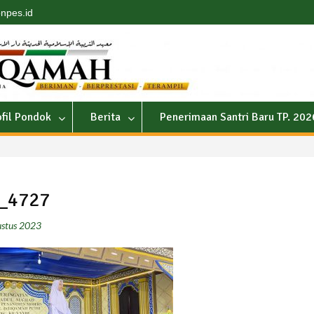
npes.id
ofil Pondok
Berita
Penerimaan Santri Baru TP. 20
_4727
stus 2023