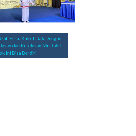
asi
zah Elisa: Kalo Tidak Dengan
lasan dan Ketulusan Mustahil
k Ini Bisa Berdiri